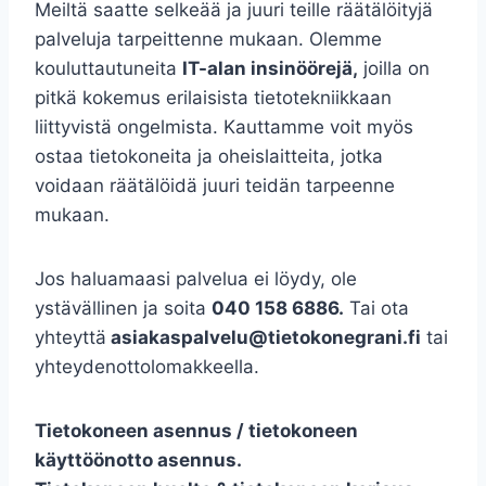
Meiltä saatte selkeää ja juuri teille räätälöityjä
palveluja tarpeittenne mukaan. Olemme
kouluttautuneita
IT-alan insinöörejä,
joilla on
pitkä kokemus erilaisista tietotekniikkaan
liittyvistä ongelmista. Kauttamme voit myös
ostaa tietokoneita ja oheislaitteita, jotka
voidaan räätälöidä juuri teidän tarpeenne
mukaan.
Jos haluamaasi palvelua ei löydy, ole
ystävällinen ja soita
040 158 6886.
Tai ota
yhteyttä
asiakaspalvelu@tietokonegrani.fi
tai
yhteydenottolomakkeella.
Tietokoneen asennus / tietokoneen
käyttöönotto asennus.