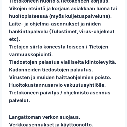
Tietokoneen huolto & tietokoneen korjaus.
Vikojen etsintä ja korjaus asiakkaan luona tai
huoltopisteessä (myös kuljetuspalveluna).
Laite- ja ohjelma-asennukset ja niiden
hankintapalvelu (Tulostimet, virus-ohjelmat
etc).
Tietojen siirto koneesta toiseen / Tietojen
varmuuskopiointi.
Tiedostojen pelastus vialliselta kiintolevyltä.
Kadonneiden tiedostojen palautus.
Virusten ja muiden haittaohjelmien poisto.
Huoltokustannusarvio vakuutusyhtiölle.
Tietokoneen päivitys / ohjelmisto asennus
palvelut.
Langattoman verkon suojaus.
Verkkoasennukset ja käyttöönotto.