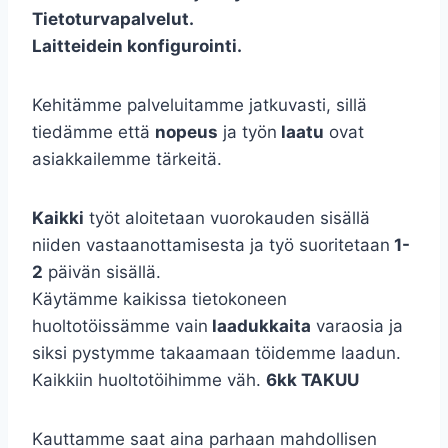
Tietoturvapalvelut.
Laitteidein konfigurointi.
Kehitämme palveluitamme jatkuvasti, sillä
tiedämme että
nopeus
ja työn
laatu
ovat
asiakkailemme tärkeitä.
Kaikki
työt aloitetaan vuorokauden sisällä
niiden vastaanottamisesta ja työ suoritetaan
1-
2
päivän sisällä.
Käytämme kaikissa tietokoneen
huoltotöissämme vain
laadukkaita
varaosia ja
siksi pystymme takaamaan töidemme laadun.
Kaikkiin huoltotöihimme väh.
6kk TAKUU
Kauttamme saat aina parhaan mahdollisen