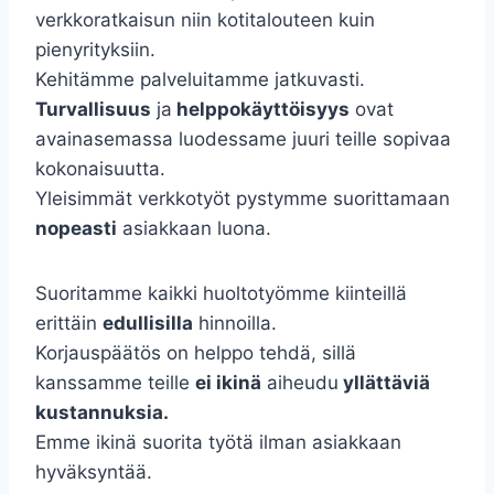
verkkoratkaisun niin kotitalouteen kuin
pienyrityksiin.
Kehitämme palveluitamme jatkuvasti.
Turvallisuus
ja
helppokäyttöisyys
ovat
avainasemassa luodessame juuri teille sopivaa
kokonaisuutta.
Yleisimmät verkkotyöt pystymme suorittamaan
nopeasti
asiakkaan luona.
Suoritamme kaikki huoltotyömme kiinteillä
erittäin
edullisilla
hinnoilla.
Korjauspäätös on helppo tehdä, sillä
kanssamme teille
ei ikinä
aiheudu
yllättäviä
kustannuksia.
Emme ikinä suorita työtä ilman asiakkaan
hyväksyntää.