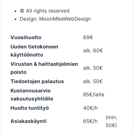
© All rights reserved
Design: MoonMikeWebDesign
Vuosihuolto
69€
Uuden tietokoneen
alk. 60€
käyttöönotto
Virusten & haittaohjelmien
alk. 50€
poisto
Tiedostojen palautus
alk. 50€
Kustannusarvio
85€/laite
vakuutusyhtiölle
Huolto tuntityö
40€/h
(min.
Asiakaskäynti
65€/h
50€)