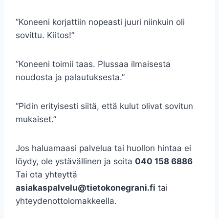
”Koneeni korjattiin nopeasti juuri niinkuin oli
sovittu. Kiitos!”
”Koneeni toimii taas. Plussaa ilmaisesta
noudosta ja palautuksesta.”
”Pidin erityisesti siitä, että kulut olivat sovitun
mukaiset.”
Jos haluamaasi palvelua tai huollon hintaa ei
löydy, ole ystävällinen ja soita
040 158 6886
Tai ota yhteyttä
asiakaspalvelu@tietokonegrani.fi
tai
yhteydenottolomakkeella.