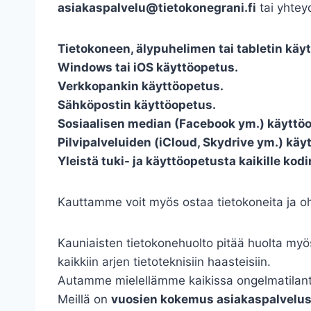
asiakaspalvelu@tietokonegrani.fi
tai
yhtey
Tietokoneen, älypuhelimen tai tabletin käy
Windows tai iOS käyttöopetus.
Verkkopankin käyttöopetus.
Sähköpostin käyttöopetus.
Sosiaalisen median (Facebook ym.) käyttö
Pilvipalveluiden (iCloud, Skydrive ym.) käy
Yleistä tuki- ja käyttöopetusta kaikille kodi
Kauttamme voit myös ostaa tietokoneita ja ohe
Kauniaisten tietokonehuolto pitää huolta myös
kaikkiin arjen tietoteknisiin haasteisiin.
Autamme mielellämme kaikissa ongelmatilante
Meillä on
vuosien kokemus asiakaspalvelus