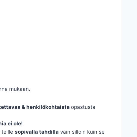
eenne mukaan.
tettavaa & henkilökohtaista
opastusta
a ei ole!
teille
sopivalla tahdilla
vain silloin kuin se