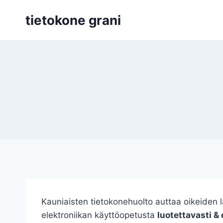
Siirry
tietokone grani
sisältöön
Kauniaisten tietokonehuolto auttaa oikeiden l
elektroniikan käyttöopetusta
luotettavasti & 