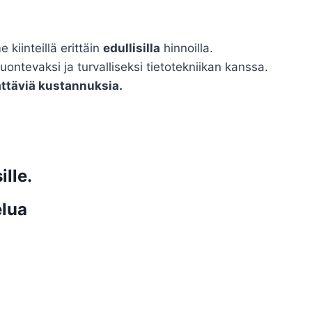
kiinteillä erittäin
edullisilla
hinnoilla.
uontevaksi ja turvalliseksi tietotekniikan kanssa.
ättäviä kustannuksia.
ille.
elua