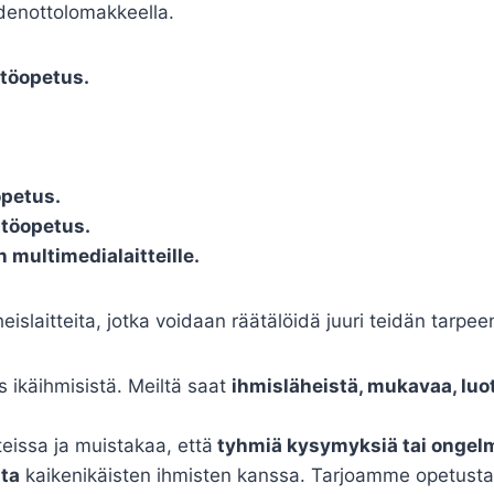
denottolomakkeella.
ttöopetus.
opetus.
ttöopetus.
n multimedialaitteille.
islaitteita, jotka voidaan räätälöidä juuri teidän tarp
 ikäihmisistä. Meiltä saat
ihmisläheistä, mukavaa, luo
issa ja muistakaa, että
tyhmiä kysymyksiä tai ongelmi
ta
kaikenikäisten ihmisten kanssa. Tarjoamme opetusta 