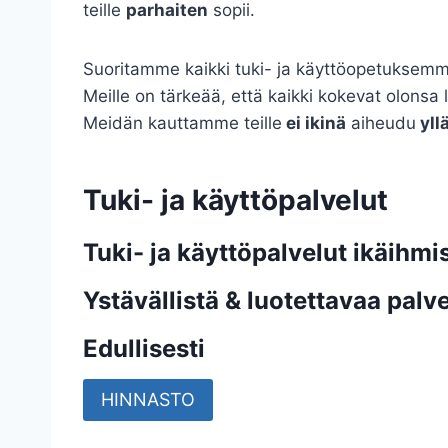
teille
parhaiten
sopii.
Suoritamme kaikki tuki- ja käyttöopetuksemme 
Meille on tärkeää, että kaikki kokevat olonsa l
Meidän kauttamme teille
ei ikinä
aiheudu
yll
Tuki- ja käyttöpalvelut
Tuki- ja käyttöpalvelut ikäihmis
Ystävällistä & luotettavaa palv
Edullisesti
HINNASTO