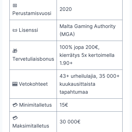
📅
2020
Perustamisvuosi
Malta Gaming Authority
📜 Lisenssi
(MGA)
100% jopa 200€,
🎁
kierrätys 5x kertoimella
Tervetuliaisbonus
1.90+
43+ urheilulajia, 35 000+
🎰 Vetokohteet
kuukausittaista
tapahtumaa
💳 Minimitalletus
15€
💳
30 000€
Maksimitalletus