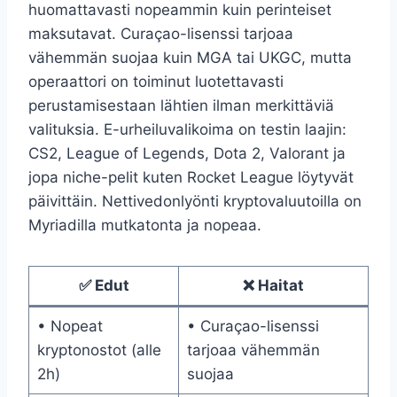
huomattavasti nopeammin kuin perinteiset
maksutavat. Curaçao-lisenssi tarjoaa
vähemmän suojaa kuin MGA tai UKGC, mutta
operaattori on toiminut luotettavasti
perustamisestaan lähtien ilman merkittäviä
valituksia. E-urheiluvalikoima on testin laajin:
CS2, League of Legends, Dota 2, Valorant ja
jopa niche-pelit kuten Rocket League löytyvät
päivittäin. Nettivedonlyönti kryptovaluutoilla on
Myriadilla mutkatonta ja nopeaa.
✅ Edut
❌ Haitat
• Nopeat
• Curaçao-lisenssi
kryptonostot (alle
tarjoaa vähemmän
2h)
suojaa