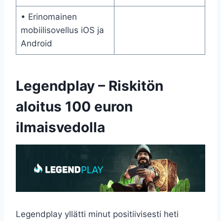
• Erinomainen
mobiilisovellus iOS ja
Android
Legendplay – Riskitön
aloitus 100 euron
ilmaisvedolla
Legendplay yllätti minut positiivisesti heti