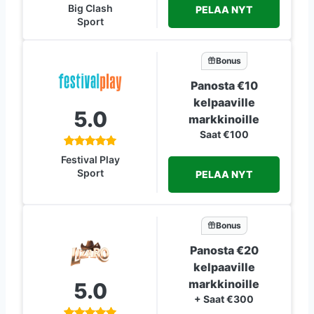
Big Clash
PELAA NYT
Sport
Bonus
Panosta €10
kelpaaville
5.0
markkinoille
Saat €100
Festival Play
Sport
PELAA NYT
Bonus
Panosta €20
kelpaaville
markkinoille
5.0
+ Saat €300