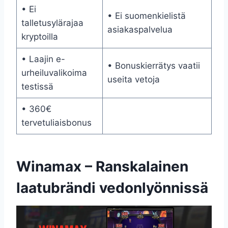
• Ei
• Ei suomenkielistä
talletusylärajaa
asiakaspalvelua
kryptoilla
• Laajin e-
• Bonuskierrätys vaatii
urheiluvalikoima
useita vetoja
testissä
• 360€
tervetuliaisbonus
Winamax – Ranskalainen
laatubrändi vedonlyönnissä