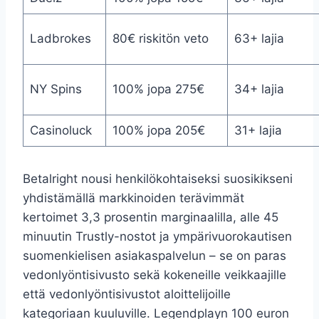
Ladbrokes
80€ riskitön veto
63+ lajia
NY Spins
100% jopa 275€
34+ lajia
Casinoluck
100% jopa 205€
31+ lajia
Betalright nousi henkilökohtaiseksi suosikikseni
yhdistämällä markkinoiden terävimmät
kertoimet 3,3 prosentin marginaalilla, alle 45
minuutin Trustly-nostot ja ympärivuorokautisen
suomenkielisen asiakaspalvelun – se on paras
vedonlyöntisivusto sekä kokeneille veikkaajille
että vedonlyöntisivustot aloittelijoille
kategoriaan kuuluville. Legendplayn 100 euron