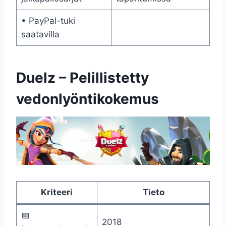
• PayPal-tuki
saatavilla
Duelz – Pelillistetty
vedonlyöntikokemus
Kriteeri
Tieto
📅
2018