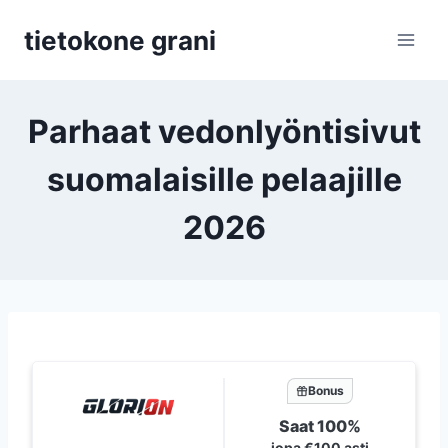
Siirry
tietokone grani
sisältöön
Parhaat vedonlyöntisivut
suomalaisille pelaajille
2026
Bonus
Saat 100%
jopa €100 asti