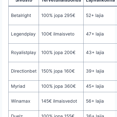
Sivusto
Tervetuliaisbonus
Lajivalikoima
Betalright
100% jopa 295€
52+ lajia
Legendplay
100€ ilmaisveto
47+ lajia
Royalistplay
100% jopa 200€
43+ lajia
Directionbet
150% jopa 160€
39+ lajia
Myriad
100% jopa 360€
45+ lajia
Winamax
145€ ilmaisvedot
56+ lajia
Duelz
100% jopa 155€
36+ lajia