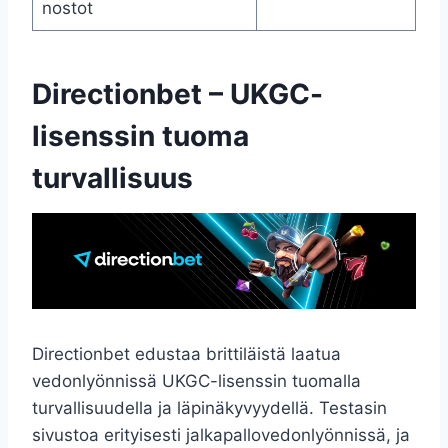
nostot
Directionbet – UKGC-
lisenssin tuoma
turvallisuus
Directionbet edustaa brittiläistä laatua
vedonlyönnissä UKGC-lisenssin tuomalla
turvallisuudella ja läpinäkyvyydellä. Testasin
sivustoa erityisesti jalkapallovedonlyönnissä, ja