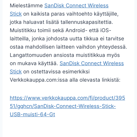
Mielestämme
SanDisk Connect Wireless
Stick
on kaikista paras vaihtoehto käyttäjille,
jotka haluavat lisätä tallennuskapasitettia.
Muistitikku toimii sekä Android- että iOS-
laitteilla, jonka johdosta uutta tikkua ei tarvitse
ostaa mahdollisen laitteen vaihdon yhteydessä.
Langattomuuden ansiosta muistitikkua myös
on mukava käyttää.
SanDisk Connect Wireless
Stick
on ostettavissa esimerkiksi
Verkkokauppa.com:issa alla olevasta linkistä:
https://www.verkkokauppa.com/fi/product/395
51/gqhcn/SanDisk-Connect-Wireless-Stick-
USB-muisti-64-Gt