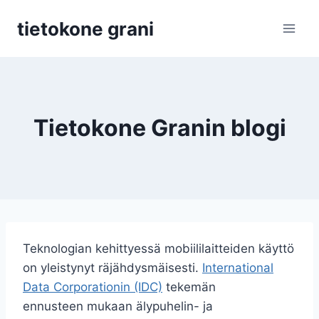
Siirry
tietokone grani
sisältöön
Tietokone Granin blogi
Teknologian kehittyessä mobiililaitteiden käyttö
on yleistynyt räjähdysmäisesti.
International
Data Corporationin (IDC)
tekemän
ennusteen mukaan älypuhelin- ja