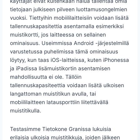
käyttäjät eivät kuitenkaan halua tallentaa omia
tietojaan julkiseen pilveen luottamusongelmien
vuoksi. Tiettyihin mobiililaitteisiin voidaan lisätä
tallennuskapasitettia asentamalla esimerkiksi
muistikortti, jos laitteessa on sellainen
ominaisuus. Useimmissa Android -järjestelmillä
varustetussa puhelimissa tämä ominaisuus
löytyy, kun taas iOS-laitteissa, kuten iPhonessa
ja iPadissa lisämuistikortin asentamisen
mahdollisuutta ei ole. Tällöin
tallennuskapasiteettia voidaan lisätä ulkoisen
langattoman muistitikun avulla, tai
mobiililaitteen latausporttiin liitettävällä
muistitikulla.
Testasimme Tietokone Granissa lukuisia
erilaisia ulkoisia muistitikkuja, joiden jälkeen