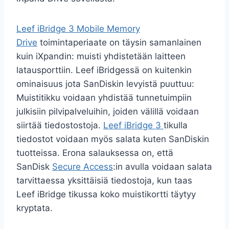
Leef iBridge 3 Mobile Memory
Drive
toimintaperiaate on täysin samanlainen
kuin iXpandin: muisti yhdistetään laitteen
latausporttiin. Leef iBridgessä on kuitenkin
ominaisuus jota SanDiskin levyistä puuttuu:
Muistitikku voidaan yhdistää tunnetuimpiin
julkisiin pilvipalveluihin, joiden välillä voidaan
siirtää tiedostostoja.
Leef iBridge 3
tikulla
tiedostot voidaan myös salata kuten SanDiskin
tuotteissa. Erona salauksessa on, että
SanDisk
Secure Access
:in avulla voidaan salata
tarvittaessa yksittäisiä tiedostoja, kun taas
Leef iBridge tikussa koko muistikortti täytyy
kryptata.