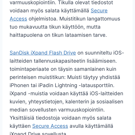
varmuuskopiointiin. Tikulla olevat tiedostot
voidaan myös salata käyttämällä
Secure
Access
ohjelmistoa. Muistitikun langattomuus
tuo mukavuutta tikun käyttöön, mutta
haittapuolena on tikun lataamisen tarve.
SanDisk iXpand Flash Drive
on suunniteltu iOS-
laitteiden tallennuskapasiteetin lisäämiseen.
toimintaperiaate on täysin samanlainen kuin
perinteisen muistitikun: Muisti täytyy yhdistää
iPhonen tai iPadin Lightning -latausporttiin.
iXpand -muistia voidaan käyttää iOS-laitteiden
kuvien, yhteystietojen, kalenterin ja sosiaalisen
median sovellusten varmuuskopiointiin.
Yksittäisiä tiedostoja voidaan myös salata
käyttäen
Secure Access
avulla käyttämällä
iXpand Drive sovellusta.