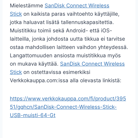
Mielestämme
SanDisk Connect Wireless
Stick
on kaikista paras vaihtoehto käyttäjille,
jotka haluavat lisätä tallennuskapasitettia.
Muistitikku toimii sekä Android- että iOS-
laitteilla, jonka johdosta uutta tikkua ei tarvitse
ostaa mahdollisen laitteen vaihdon yhteydessä.
Langattomuuden ansiosta muistitikkua myös
on mukava käyttää.
SanDisk Connect Wireless
Stick
on ostettavissa esimerkiksi
Verkkokauppa.com:issa alla olevasta linkistä:
https://www.verkkokauppa.com/fi/product/395
51/gqhcn/SanDisk-Connect-Wireless-Stick-
USB-muisti-64-Gt