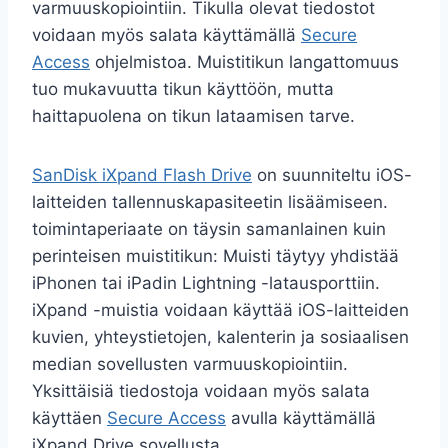
varmuuskopiointiin. Tikulla olevat tiedostot
voidaan myös salata käyttämällä
Secure
Access
ohjelmistoa. Muistitikun langattomuus
tuo mukavuutta tikun käyttöön, mutta
haittapuolena on tikun lataamisen tarve.
SanDisk iXpand Flash Drive
on suunniteltu iOS-
laitteiden tallennuskapasiteetin lisäämiseen.
toimintaperiaate on täysin samanlainen kuin
perinteisen muistitikun: Muisti täytyy yhdistää
iPhonen tai iPadin Lightning -latausporttiin.
iXpand -muistia voidaan käyttää iOS-laitteiden
kuvien, yhteystietojen, kalenterin ja sosiaalisen
median sovellusten varmuuskopiointiin.
Yksittäisiä tiedostoja voidaan myös salata
käyttäen
Secure Access
avulla käyttämällä
iXpand Drive sovellusta.