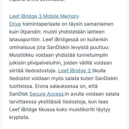
Leef iBridge 3 Mobile Memory
Drive
toimintaperiaate on täysin samanlainen
kuin iXpandin: muisti yhdistetään laitteen
latausporttiin. Leef iBridgessä on kuitenkin
ominaisuus jota SanDiskin levyistä puuttuu:
Muistitikku voidaan yhdistää tunnetuimpiin
julkisiin pilvipalveluihin, joiden välillä voidaan
siirtää tiedostostoja.
Leef iBridge 3
tikulla
tiedostot voidaan myös salata kuten SanDiskin
tuotteissa. Erona salauksessa on, että
SanDisk
Secure Access
:in avulla voidaan salata
tarvittaessa yksittäisiä tiedostoja, kun taas
Leef iBridge tikussa koko muistikortti täytyy
kryptata.