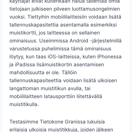
käyttäjät eivät kuitenkaan halua tallentaa omia
tietojaan julkiseen pilveen luottamusongelmien
vuoksi. Tiettyihin mobiililaitteisiin voidaan lisätä
tallennuskapasitettia asentamalla esimerkiksi
muistikortti, jos laitteessa on sellainen
ominaisuus. Useimmissa Android -järjestelmillä
varustetussa puhelimissa tämä ominaisuus
löytyy, kun taas iOS-laitteissa, kuten iPhonessa
ja iPadissa lisämuistikortin asentamisen
mahdollisuutta ei ole. Tällöin
tallennuskapasiteettia voidaan lisätä ulkoisen
langattoman muistitikun avulla, tai
mobiililaitteen latausporttiin liitettävällä
muistitikulla.
Testasimme Tietokone Granissa lukuisia
erilaisia ulkoisia muistitikkuja, joiden jälkeen