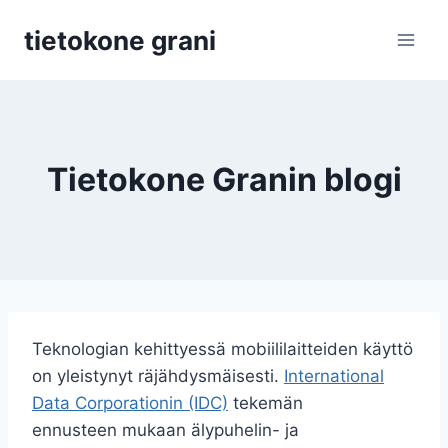
Siirry
tietokone grani
sisältöön
Tietokone Granin blogi
Teknologian kehittyessä mobiililaitteiden käyttö
on yleistynyt räjähdysmäisesti.
International
Data Corporationin (IDC)
tekemän
ennusteen mukaan älypuhelin- ja